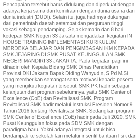
Pencapaian tersebut harus didukung dan diperkuat dengan
adanya kerja sama dan kemitraan dengan dunia usaha dan
dunia industri (DUDI). Selain itu, juga hadirnya dukungan
dari pemerintah daerah setempat dan perguruan tinggi
vokasi sebagai pendamping. Sejak kemarin dan 8 hari
kedepan SMK Negeri 33 Jakarta mengadakan kegiatan IN
HOUSE TRAINING IMPLEMENTASI KURIKULUM
MERDEKA BELAJAR DAN PENGIMBASAN IKM KEPADA
SMK JEJARING DI SMK PUSAT KEUNGGULAN SMK
NEGERI MANDIRI 33 JAKARTA. Pada kegiatan pagi ini
dihadiri oleh Kepala Bidang SMK Dinas Pendidikan
Provinsi DKI Jakarta Bapak Diding Wahyudin, S.Pd M.Si
yang memberikan semangat serta motivasi kepada peserta
yang mengikuti kegiatan tersebut. SMK PK hadir sebagai
kelanjutan dari program sebelumnya, yaitu SMK Center of
Excellence (CoE) dan Revitalisasi SMK. Program
Revitalisasi SMK hadir melalui Instruksi Presiden Nomor 9
Tahun 2016 tentang Revitalisasi SMK. Sedangkan program
SMK Center of Excellence (CoE) hadir pada Juli 2020. SMK
Pusat Keunggulan fokus pada SDM SMK dengan
paradigma baru. Yakni adanya integrasi untuk bisa
berdampak ke sekolah lain melalui insentif bantuan fisik dan