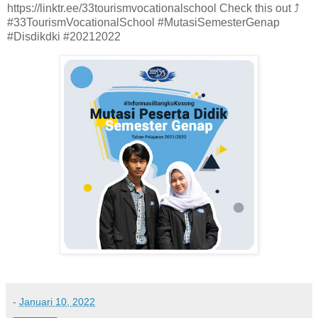
https://linktr.ee/33tourismvocationalschool Check this out ⤴️
#33TourismVocationalSchool #MutasiSemesterGenap
#Disdikdki #20212022
-
Januari 10, 2022