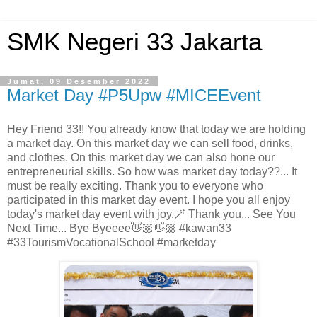
SMK Negeri 33 Jakarta
Jumat, 09 Desember 2022
Market Day #P5Upw #MICEEvent
Hey Friend 33!! You already know that today we are holding
a market day. On this market day we can sell food, drinks,
and clothes. On this market day we can also hone our
entrepreneurial skills. So how was market day today??... It
must be really exciting. Thank you to everyone who
participated in this market day event. I hope you all enjoy
today's market day event with joy.🪄 Thank you... See You
Next Time... Bye Byeeee👋🏼👋🏼 #kawan33
#33TourismVocationalSchool #marketday