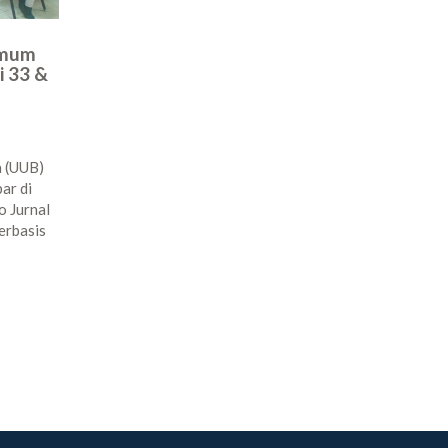
Umum
 33 &
a (UUB)
ar di
o Jurnal
erbasis