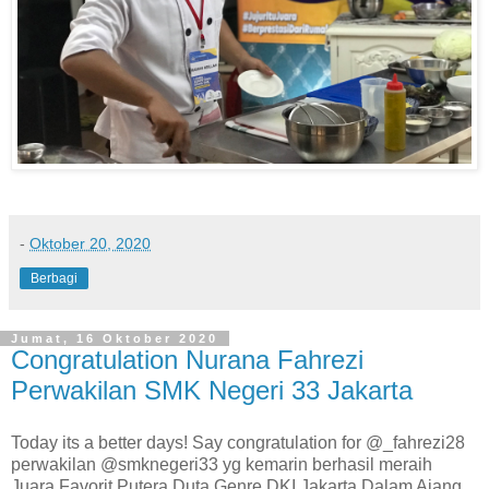
-
Oktober 20, 2020
Berbagi
Jumat, 16 Oktober 2020
Congratulation Nurana Fahrezi
Perwakilan SMK Negeri 33 Jakarta
Today its a better days! Say congratulation for @_fahrezi28
perwakilan @smknegeri33 yg kemarin berhasil meraih
Juara Favorit Putera Duta Genre DKI Jakarta Dalam Ajang