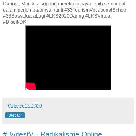
Daring.. Mari kita support mereka supaya lebih semangat
dalam perlombaannya nanti #33TourismVocationalSchool
#33BawaJuaraLagi #LKS2020Daring #LKSVirtual
#DisdikDKI
-
Oktober 13, 2020
Berbagi
#BvifestV - Radikalisme Online