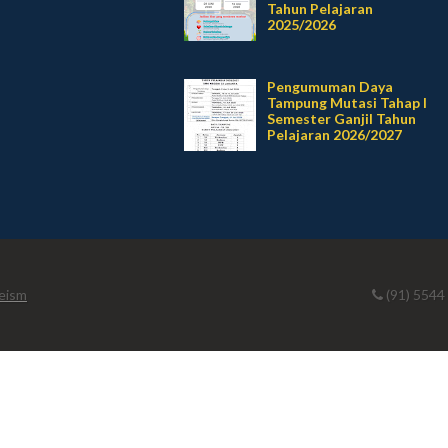
Tahun Pelajaran
2025/2026
Pengumuman Daya
Tampung Mutasi Tahap I
Semester Ganjil Tahun
Pelajaran 2026/2027
eism
(91) 5544