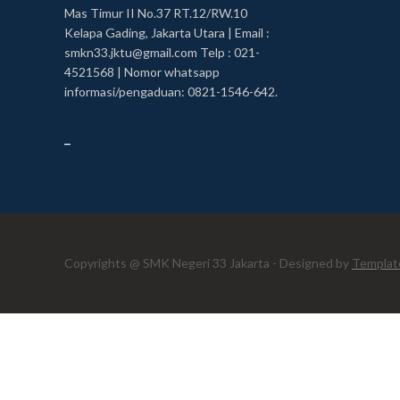
Mas Timur II No.37 RT.12/RW.10
Kelapa Gading, Jakarta Utara | Email :
smkn33.jktu@gmail.com Telp : 021-
4521568 | Nomor whatsapp
informasi/pengaduan: 0821-1546-642.
_
Copyrights @ SMK Negeri 33 Jakarta - Designed by
Templat