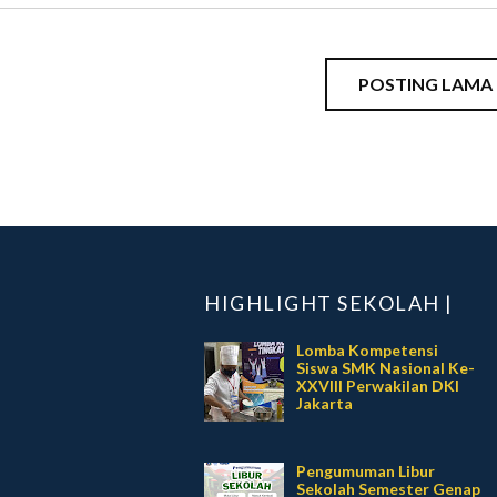
POSTING LAMA
HIGHLIGHT SEKOLAH |
Lomba Kompetensi
Siswa SMK Nasional Ke-
XXVIII Perwakilan DKI
Jakarta
Pengumuman Libur
Sekolah Semester Genap