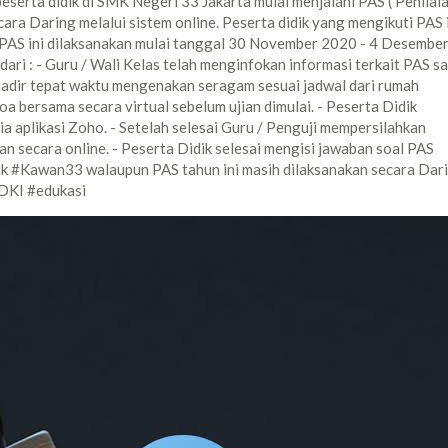
eserta didik di SMK Negeri 33 Jakarta mulai menjalani PAS ( Penilai
ara Daring melalui sistem online. Peserta didik yang mengikuti PAS 
tan PAS ini dilaksanakan mulai tanggal 30 November 2020 - 4 Desembe
dari : - Guru / Wali Kelas telah menginfokan informasi terkait PAS s
 hadir tepat waktu mengenakan seragam sesuai jadwal dari rumah
a bersama secara virtual sebelum ujian dimulai. - Peserta Didik
via aplikasi Zoho. - Setelah selesai Guru / Penguji mempersilahkan
an secara online. - Peserta Didik selesai mengisi jawaban soal PAS
uk #Kawan33 walaupun PAS tahun ini masih dilaksanakan secara Dari
DKI #edukasi