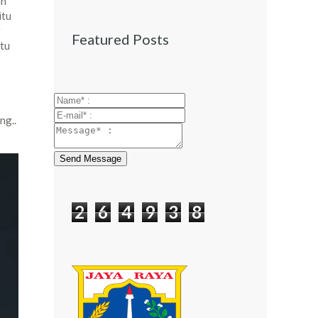
an
itu
r
Featured Posts
atu
ng..
Send Message
2
6
4
9
3
8