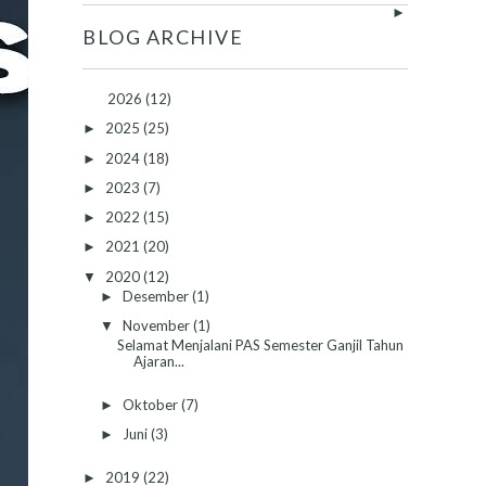
►
BLOG ARCHIVE
2026
(12)
2025
(25)
►
2024
(18)
►
2023
(7)
►
2022
(15)
►
2021
(20)
►
2020
(12)
▼
Desember
(1)
►
November
(1)
▼
Selamat Menjalani PAS Semester Ganjil Tahun
Ajaran...
Oktober
(7)
►
Juni
(3)
►
2019
(22)
►