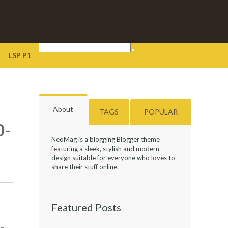
LSP P1
About
TAGS
POPULAR
0-
NeoMag is a blogging Blogger theme
featuring a sleek, stylish and modern
design suitable for everyone who loves to
share their stuff online.
Featured Posts