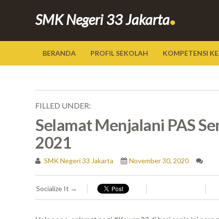
.
SMK Negeri 33 Jakarta
BERANDA
PROFIL SEKOLAH
KOMPETENSI KE
FILLED UNDER:
Selamat Menjalani PAS Se
2021
SMK Negeri 33 Jakarta
November 30, 2020
Socialize It →