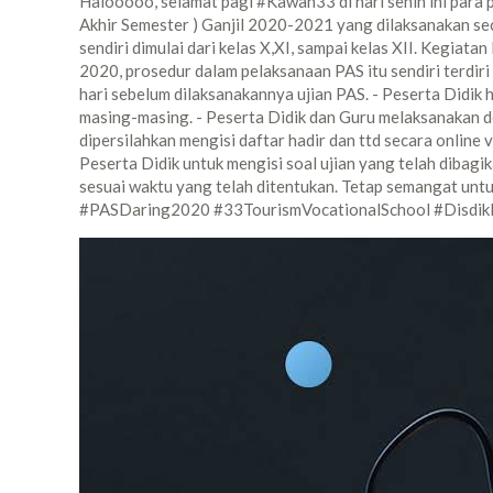
Halooooo, selamat pagi #Kawan33 di hari senin ini para p
Akhir Semester ) Ganjil 2020-2021 yang dilaksanakan sec
sendiri dimulai dari kelas X,XI, sampai kelas XII. Kegia
2020, prosedur dalam pelaksanaan PAS itu sendiri terdiri 
hari sebelum dilaksanakannya ujian PAS. - Peserta Didik
masing-masing. - Peserta Didik dan Guru melaksanakan do
dipersilahkan mengisi daftar hadir dan ttd secara online 
Peserta Didik untuk mengisi soal ujian yang telah dibagik
sesuai waktu yang telah ditentukan. Tetap semangat unt
#PASDaring2020 #33TourismVocationalSchool #Disdik