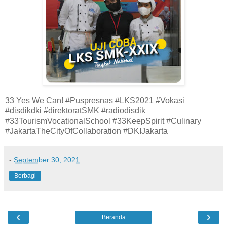
33 Yes We Can! #Puspresnas #LKS2021 #Vokasi
#disdikdki #direktoratSMK #radiodisdik
#33TourismVocationalSchool #33KeepSpirit #Culinary
#JakartaTheCityOfCollaboration #DKIJakarta
-
September 30, 2021
Berbagi
‹
›
Beranda