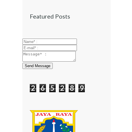
Featured Posts
Send Message
2
6
5
2
8
9