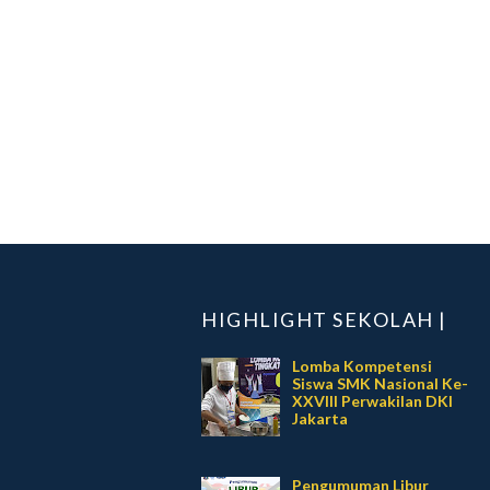
HIGHLIGHT SEKOLAH |
Lomba Kompetensi
Siswa SMK Nasional Ke-
XXVIII Perwakilan DKI
Jakarta
Pengumuman Libur