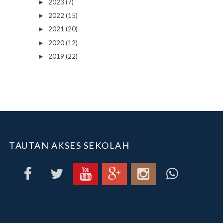
2023
(7)
►
2022
(15)
►
2021
(20)
►
2020
(12)
►
2019
(22)
►
TAUTAN AKSES SEKOLAH