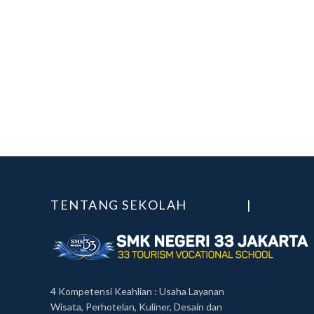
TENTANG SEKOLAH
|
4 Kompetensi Keahlian : Usaha Layanan
Wisata, Perhotelan, Kuliner, Desain dan