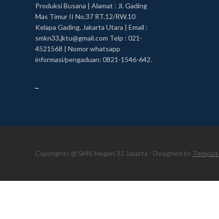
Produksi Busana | Alamat : Jl. Gading
Mas Timur II No.37 RT.12/RW.10
Kelapa Gading, Jakarta Utara | Email :
smkn33.jktu@gmail.com Telp : 021-
4521568 | Nomor whatsapp
informasi/pengaduan: 0821-1546-642.
_
Copyrights @ SMK Negeri 33 Jakarta - Designed by
Templat