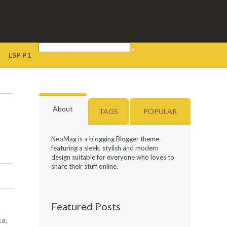
LSP P1
About
TAGS
POPULAR
NeoMag is a blogging Blogger theme
featuring a sleek, stylish and modern
design suitable for everyone who loves to
share their stuff online.
Featured Posts
ta,