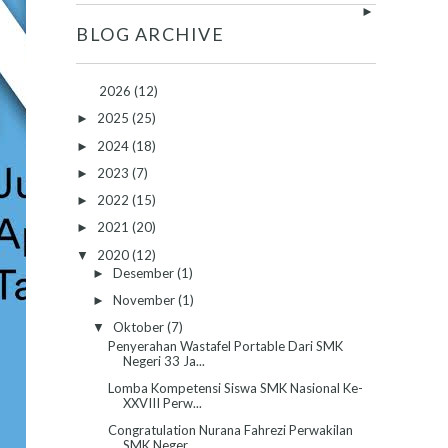
►
BLOG ARCHIVE
2026
(12)
2025
(25)
►
2024
(18)
►
2023
(7)
►
2022
(15)
►
2021
(20)
►
2020
(12)
▼
Desember
(1)
►
November
(1)
►
Oktober
(7)
▼
Penyerahan Wastafel Portable Dari SMK
Negeri 33 Ja...
Lomba Kompetensi Siswa SMK Nasional Ke-
XXVIII Perw...
Congratulation Nurana Fahrezi Perwakilan
SMK Neger...