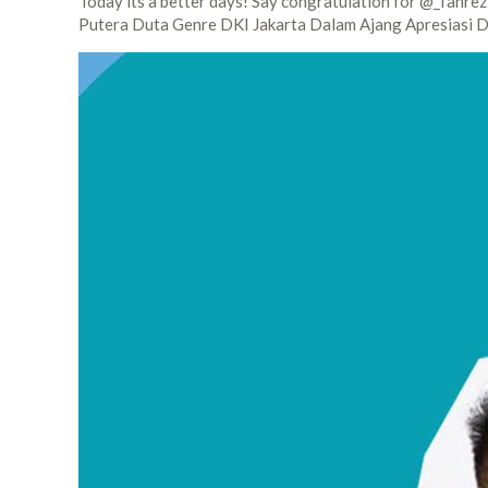
Today its a better days! Say congratulation for @_fahre
Putera Duta Genre DKI Jakarta Dalam Ajang Apresiasi 