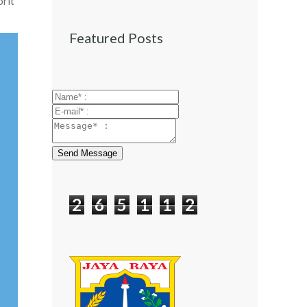
orit
Featured Posts
Send Message
2
6
5
1
1
2