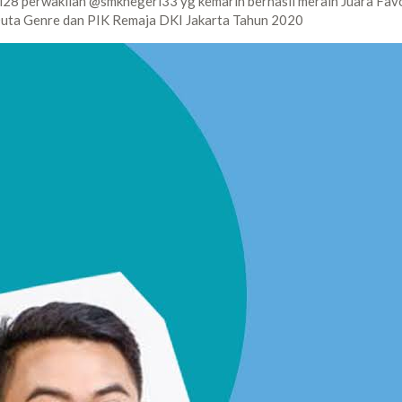
zi28 perwakilan @smknegeri33 yg kemarin berhasil meraih Juara Fav
Duta Genre dan PIK Remaja DKI Jakarta Tahun 2020