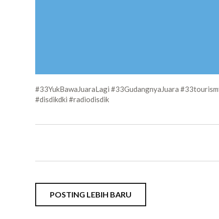
#33YukBawaJuaraLagi #33GudangnyaJuara #33tourismv
#disdikdki #radiodisdik
POSTING LEBIH BARU