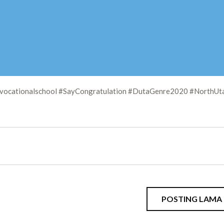
ocationalschool #SayCongratulation #DutaGenre2020 #NorthUt
POSTING LAMA