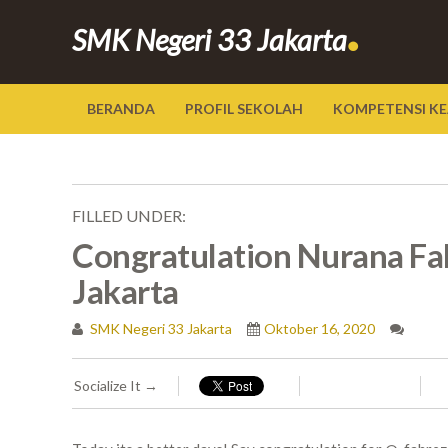
.
SMK Negeri 33 Jakarta
BERANDA
PROFIL SEKOLAH
KOMPETENSI KE
FILLED UNDER:
Congratulation Nurana Fa
Jakarta
SMK Negeri 33 Jakarta
Oktober 16, 2020
Socialize It →