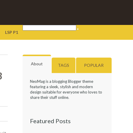
LSP P1
About
TAGS
POPULAR
3
NeoMag is a blogging Blogger theme
featuring a sleek, stylish and modern
design suitable for everyone who loves to
share their stuff online.
Featured Posts