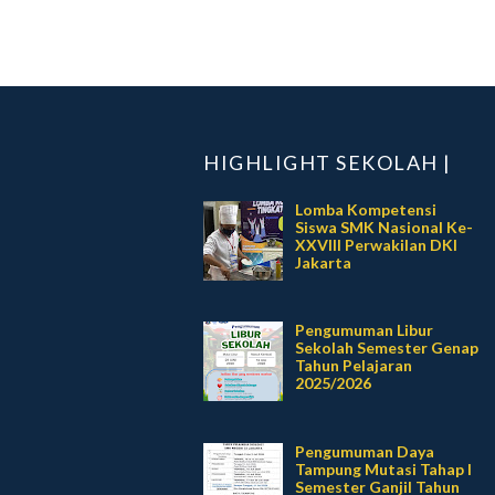
HIGHLIGHT SEKOLAH |
Lomba Kompetensi
Siswa SMK Nasional Ke-
XXVIII Perwakilan DKI
Jakarta
Pengumuman Libur
Sekolah Semester Genap
Tahun Pelajaran
2025/2026
Pengumuman Daya
Tampung Mutasi Tahap I
Semester Ganjil Tahun