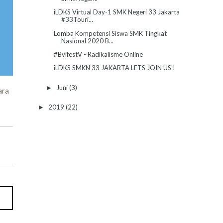
iLDKS Virtual Day-1 SMK Negeri 33 Jakarta
#33Touri...
Lomba Kompetensi Siswa SMK Tingkat
Nasional 2020 B...
#BvifestV - Radikalisme Online
iLDKS SMKN 33 JAKARTA LETS JOIN US !
Juni
(3)
►
ara
2019
(22)
►