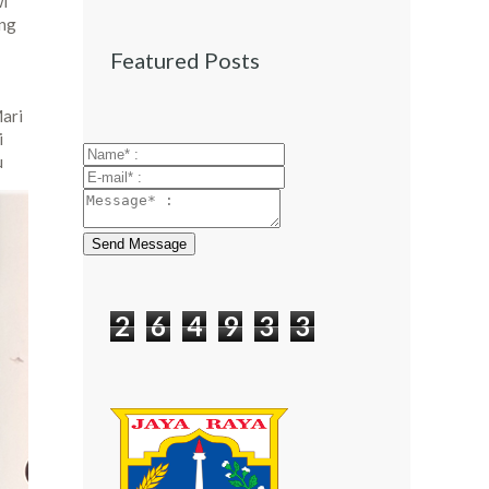
wi
ang
Featured Posts
Mari
i
u
Send Message
2
6
4
9
3
3