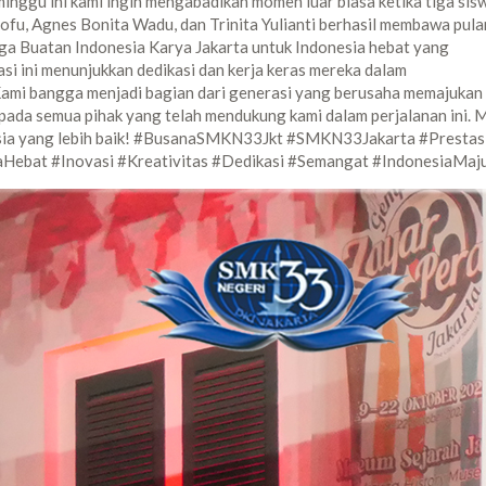
nggu ini kami ingin mengabadikan momen luar biasa ketika tiga sis
ofu, Agnes Bonita Wadu, dan Trinita Yulianti berhasil membawa pul
ga Buatan Indonesia Karya Jakarta untuk Indonesia hebat yang
i ini menunjukkan dedikasi dan kerja keras mereka dalam
Kami bangga menjadi bagian dari generasi yang berusaha memajukan
kepada semua pihak yang telah mendukung kami dalam perjalanan ini. 
esia yang lebih baik! #BusanaSMKN33Jkt #SMKN33Jakarta #Prestas
Hebat #Inovasi #Kreativitas #Dedikasi #Semangat #IndonesiaMaj