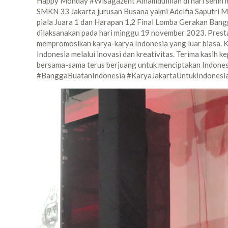
Happy Monday #Wisagazent Alhamdulillah di hari senin mi
SMKN 33 Jakarta jurusan Busana yakni Adelfia Saputri M
piala Juara 1 dan Harapan 1,2 Final Lomba Gerakan Bang
dilaksanakan pada hari minggu 19 november 2023. Prestas
mempromosikan karya-karya Indonesia yang luar biasa. 
Indonesia melalui inovasi dan kreativitas. Terima kasih 
bersama-sama terus berjuang untuk menciptakan Indon
#BanggaBuatanIndonesia #KaryaJakartaUntukIndonesia