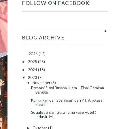
FOLLOW ON FACEBOOK
►
BLOG ARCHIVE
2026
(12)
2025
(25)
►
2024
(18)
►
2023
(7)
▼
November
(3)
▼
Prestasi Siswi Busana Juara 1 Final Gerakan
Bangga...
Kunjungan dan Sosialisasi dari PT. Angkasa
Pura II
Sosialisasi dari Guru Tamu Fave Hotel (
Industri M...
Oktober
(1)
►