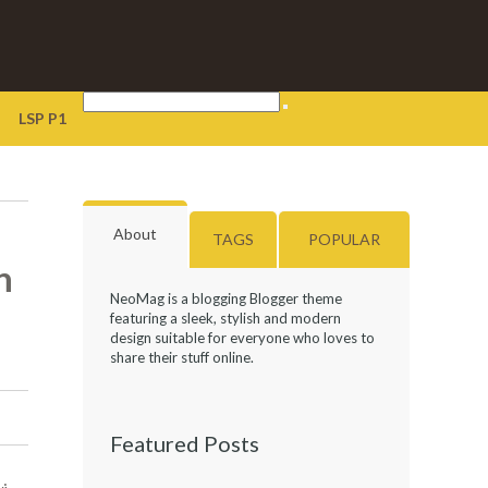
LSP P1
About
TAGS
POPULAR
n
NeoMag is a blogging Blogger theme
featuring a sleek, stylish and modern
design suitable for everyone who loves to
share their stuff online.
Featured Posts