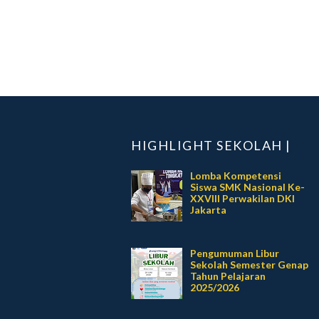
HIGHLIGHT SEKOLAH |
Lomba Kompetensi
Siswa SMK Nasional Ke-
XXVIII Perwakilan DKI
Jakarta
Pengumuman Libur
Sekolah Semester Genap
Tahun Pelajaran
2025/2026