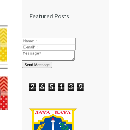
Featured Posts
Send Message
2
6
5
1
3
9