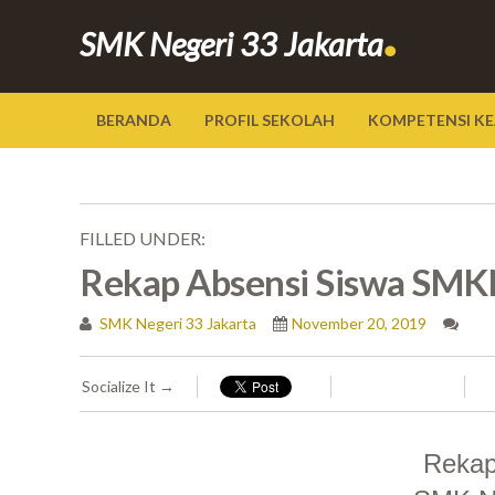
.
SMK Negeri 33 Jakarta
BERANDA
PROFIL SEKOLAH
KOMPETENSI KE
FILLED UNDER:
Rekap Absensi Siswa SMK
SMK Negeri 33 Jakarta
November 20, 2019
Socialize It →
Rekap